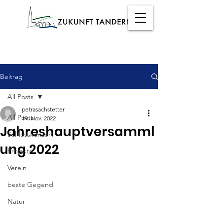
Beitrag
All Posts
petrasachstetter
All Posts
19. Nov. 2022
Jahreshauptversamml
Schlosskonzert
ung 2022
Projekte
Verein
beste Gegend
Natur