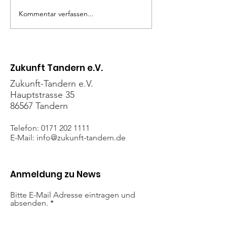
Kommentar verfassen...
Sprech(er)stunde
Sprech(er)st
„Stadt. Land. Heimat.“
zum Thema
Stadt.Land.H
Zukunft Tandern e.V.
Zukunft-Tandern e.V.
Hauptstrasse 35
86567 Tandern
Telefon:
0171 202 1111
E-Mail: info
@zukunft-tandern.de
Anmeldung zu News
Bitte E-Mail Adresse eintragen und
absenden.