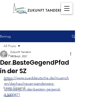
Beitrag
All Posts
Zukunft Tandern
All Posts
13. Sept. 2021
Der BesteGegendPfad
Schlosskonzert
in der SZ
Projekte
https://www.sueddeutsche.de/muench
Verein
en/dachau/neuer-wanderweg-
beste Gegend
unterwegs-in-der-besten-gegend-
1.5400471
Natur