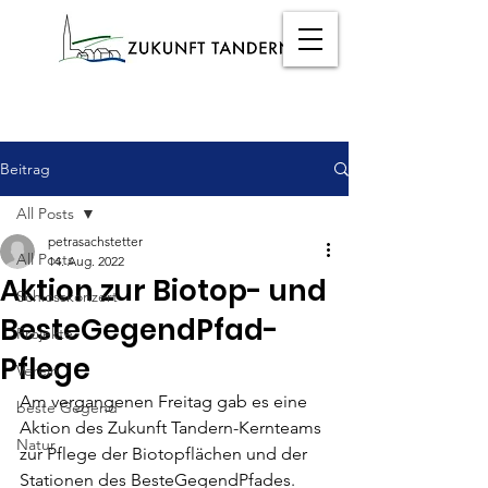
Beitrag
All Posts
petrasachstetter
All Posts
14. Aug. 2022
Aktion zur Biotop- und
Schlosskonzert
BesteGegendPfad-
Projekte
Pflege
Verein
Am vergangenen Freitag gab es eine 
beste Gegend
Aktion des Zukunft Tandern-Kernteams 
Natur
zur Pflege der Biotopflächen und der 
Stationen des BesteGegendPfades.