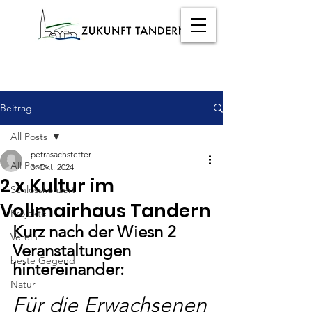
Beitrag
All Posts
petrasachstetter
All Posts
3. Okt. 2024
2 x Kultur im
Schlosskonzert
Vollmairhaus Tandern
Projekte
Kurz nach der Wiesn 2 
Verein
Veranstaltungen 
beste Gegend
hintereinander:
Natur
Für die Erwachsenen