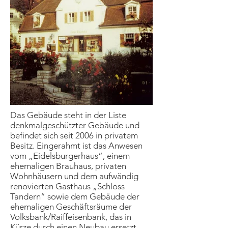
Aus
der
Das Gebäude steht in der Liste
Galerie
denkmalgeschützter Gebäude und
befindet sich seit 2006 in privatem
Besitz. Eingerahmt ist das Anwesen
vom „Eidelsburgerhaus“, einem
ehemaligen Brauhaus, privaten
Wohnhäusern und dem aufwändig
renovierten Gasthaus „Schloss
Tandern“ sowie dem Gebäude der
ehemaligen Geschäftsräume der
Volksbank/Raiffeisenbank, das in
Kürze durch einen Neubau ersetzt