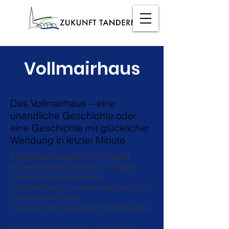
Vollmairhaus
Das Vollmairhaus – eine
unendliche Geschichte oder
eine Geschichte mit glücklicher
Wendung in letzter Minute
Prägendes Bauwerk im Ortsbild
Hilgertshausen-Tandern – Ortsteil
Tandern ist das Anwesen
„Vollmairhaus“ an zentraler Stelle im
Schnittpunkt dreier
ortsdurchschneidender Einfallstraßen.
Nach vorliegendem Lageplan von