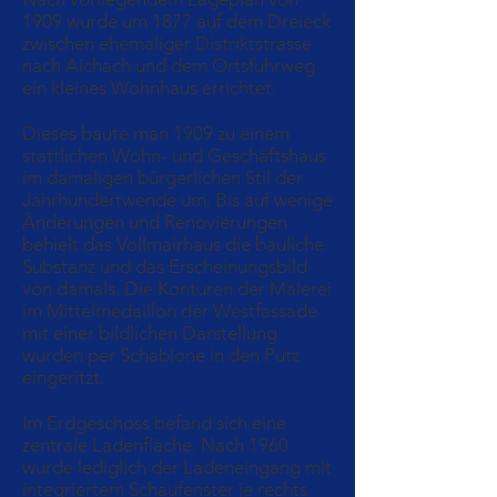
1909 wurde um 1877 auf dem Dreieck
zwischen ehemaliger Distriktstrasse
nach Aichach und dem Ortsfuhrweg
ein kleines Wohnhaus errichtet.
Dieses baute man 1909 zu einem
stattlichen Wohn- und Geschäftshaus
im damaligen bürgerlichen Stil der
Jahrhundertwende um. Bis auf wenige
Änderungen und Renovierungen
behielt das Vollmairhaus die bauliche
Substanz und das Erscheinungsbild
von damals. Die Konturen der Malerei
im Mittelmedaillon der Westfassade
mit einer bildlichen Darstellung
wurden per Schablone in den Putz
eingeritzt.
Im Erdgeschoss befand sich eine
zentrale Ladenfläche. Nach 1960
wurde lediglich der Ladeneingang mit
integriertem Schaufenster je rechts